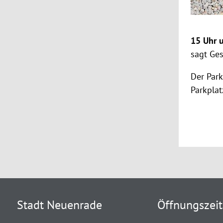
15 Uhr 
sagt Ges
Der Park
Parkplat
Stadt Neuenrade
Öffnungszei