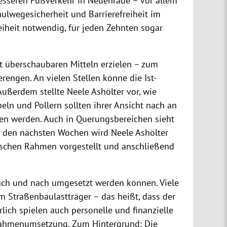
esseren Fußverkehr in Neuenrade – vor allem
lwegesicherheit und Barrierefreiheit im
reiheit notwendig, für jeden Zehnten sogar
ht überschaubaren Mitteln erzielen – zum
rengen. An vielen Stellen könne die Ist-
ßerdem stellte Neele Ashölter vor, wie
ln und Pollern sollten ihrer Ansicht nach an
hen werden. Auch in Querungsbereichen sieht
 In den nächsten Wochen wird Neele Ashölter
tischen Rahmen vorgestellt und anschließend
ach und nach umgesetzt werden können. Viele
 Straßenbaulastträger – das heißt, dass der
ich spielen auch personelle und finanzielle
nahmenumsetzung. Zum Hintergrund: Die