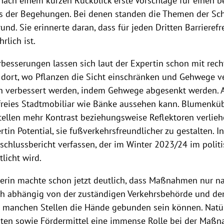
ach einem kurzen Rückblick erste Vorschläge für einen b
s der Begehungen. Bei denen standen die Themen der Schu
und. Sie erinnerte daran, dass für jeden Dritten Barrieref
rlich ist.
rbesserungen lassen sich laut der Expertin schon mit rec
 dort, wo Pflanzen die Sicht einschränken und Gehwege ve
n verbessert werden, indem Gehwege abgesenkt werden. Au
freies Stadtmobiliar wie Bänke aussehen kann. Blumenkübe
tellen mehr Kontrast beziehungsweise Reflektoren verlie
rtin Potential, sie fußverkehrsfreundlicher zu gestalten.
schlussbericht verfassen, der im Winter 2023/24 im poli
tlicht wird.
nerin machte schon jetzt deutlich, dass Maßnahmen nur n
ch abhängig von der zuständigen Verkehrsbehörde und dem
 manchen Stellen die Hände gebunden sein können. Natürl
äten sowie Fördermittel eine immense Rolle bei der Maß