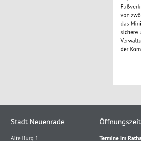
Fußverk
von zwöl
das Mini
sichere 
Verwaltu
der Komm
Stadt Neuenrade
Öffnungszei
Alte Burg 1
Termine im Ratha