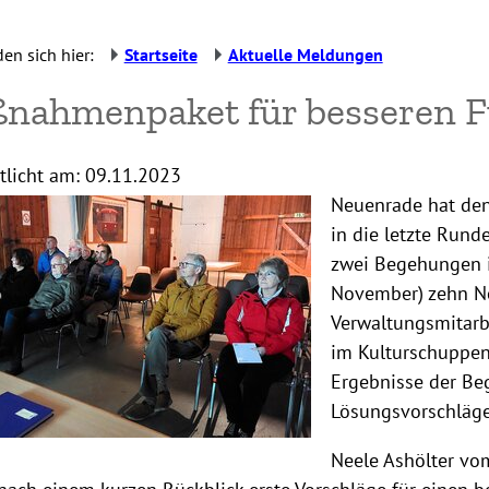
den sich hier:
Startseite
Aktuelle Meldungen
nahmenpaket für besseren F
tlicht am:
09.11.2023
Neuenrade hat den
in die letzte Run
zwei Begehungen i
November) zehn N
Verwaltungsmitarb
im Kulturschuppe
Ergebnisse der B
Lösungsvorschläge 
Neele Ashölter vo