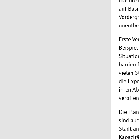
machte n
auf Basi
Vordergr
unentbeh
Erste Ve
Beispiel
Situatio
barriere
vielen S
die Expe
ihren Ab
veröffen
Die Pla
sind au
Stadt an
Kapazit