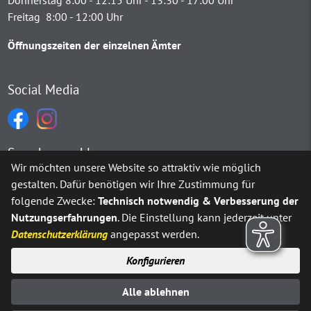
Donnerstag 8:00 - 12:15 Uhr - 13:30 - 17:00 Uhr
Freitag 8:00 - 12:00 Uhr
Öffnungszeiten der einzelnen Ämter
Social Media
Sprachauswahl
Wir möchten unsere Website so attraktiv wie möglich
gestalten. Dafür benötigen wir Ihre Zustimmung für
Möchten Sie von
Google Translate
bereitgestellte externe Inh
folgende Zwecke:
Technisch notwendig & Verbesserung der
Nutzungserfahrungen
. Die Einstellung kann jederzeit unter
Ja
Immer
Datenschutzerklärung
angepasst werden.
Konfigurieren
Sitemap
Impressum
Datenschutz
Alle ablehnen
Erklärung zur Barrierefreiheit
Kontakt