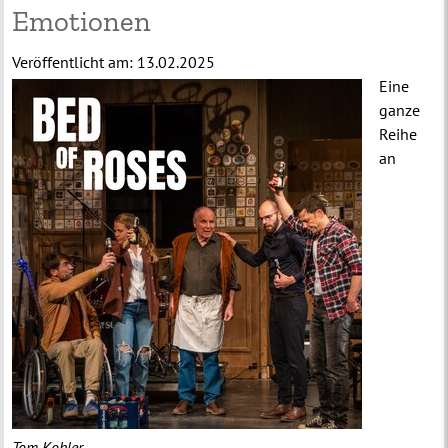
Emotionen
Veröffentlicht am:
13.02.2025
Eine
ganze
Reihe
an
Tom Kohler