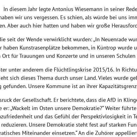
In diesem Jahr legte Antonius Wiesemann in seiner Red
haben wir uns vergessen. Es schien, als würde bei uns imm
eren. Aber auch hier hatten und haben wir große Herausfor
 die seit der Wende verwirklicht wurden: „In Neuenrade wu
r haben Kunstrasenplätze bekommen, in Küntrop wurde uns
Ort für Trauungen und Konzerte und in unseren Schulen hi
er unter anderem die Flüchtlingskrise 2015/16. In Richt
zieht sich dieses Thema durch unser Land. Vieles wurde gel
g gefunden. Unsere Kommune ist an ihrer Kapazitätsgrenze.
sruck der Gesellschaft. Er berichtete, dass die AfD in Kli
er: „Wackelt im Osten unsere Demokratie?“ Weiter führte e
zufriedenheit und das Gefühl der Perspektivlosigkeit in T
 reduzieren. Unsere Demokratie steht fest auf starken F
ratisches Miteinander einsetzen.“ An die Zuhörer appelli