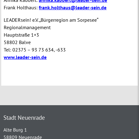
Frank Holthaus:
frank.holthaus@leader-sein.de
LEADERsein! e.V. „Bürgerregion am Sorpesee“
Regionalmanagement
Hauptstraße 1+3
58802 Balve
Tel: 02375 – 93 73 634, -633
www.leader-sein.de
Stadt Neuenrade
Alte Burg 1
58809 Neuenrade