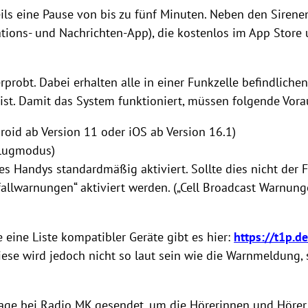
ils eine Pause von bis zu fünf Minuten. Neben den Siren
tions- und Nachrichten-App), die kostenlos im App Store un
rprobt. Dabei erhalten alle in einer Funkzelle befindlich
 ist. Damit das System funktioniert, müssen folgende Vora
roid ab Version 11 oder iOS ab Version 16.1)
Flugmodus)
es Handys standardmäßig aktiviert. Sollte dies nicht der F
fallwarnungen“ aktiviert werden. („Cell Broadcast Warnun
 eine Liste kompatibler Geräte gibt es hier:
https://t1p.d
iese wird jedoch nicht so laut sein wie die Warnmeldun
sage bei Radio MK gesendet, um die Hörerinnen und Hörer 