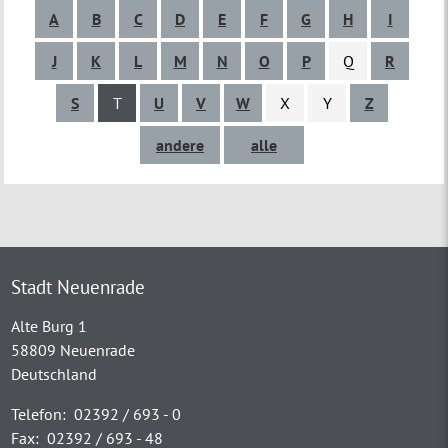
A
B
C
D
E
F
G
H
I
J
K
L
M
N
O
P
Q
R
S
T
U
V
W
X
Y
Z
andere
alle
Stadt Neuenrade
Alte Burg 1
58809 Neuenrade
Deutschland
Telefon:
02392 / 693 - 0
Fax:
02392 / 693 - 48