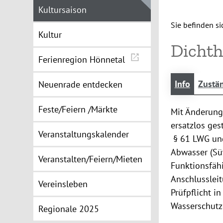
Kultursaison
Sie befinden sic
Kultur
Dichth
Ferienregion Hönnetal
Info
Zustän
Neuenrade entdecken
Feste/Feiern /Märkte
Mit Änderung
ersatzlos ges
Veranstaltungskalender
§ 61 LWG und
Abwasser (Sü
Veranstalten/Feiern/Mieten
Funktionsfähi
Anschlusslei
Vereinsleben
Prüfpflicht i
Wasserschutz
Regionale 2025