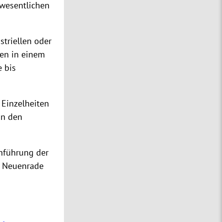
 wesentlichen
triellen oder
en in einem
 bis
Einzelheiten
on den
chführung der
n Neuenrade