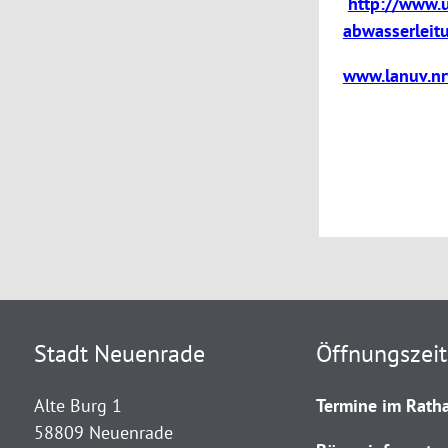
http://www.
abwasserleit
www.lanuv.nr
Stadt Neuenrade
Öffnungszei
Alte Burg 1
Termine im Ratha
58809 Neuenrade