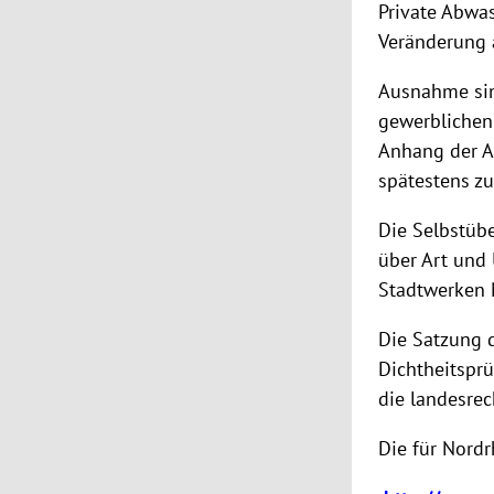
Private Abwas
Veränderung a
Ausnahme sind
gewerblichen
Anhang der A
spätestens z
Die Selbstüb
über Art und
Stadtwerken 
Die Satzung d
Dichtheitspr
die landesre
Die für Nordr