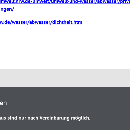
umwelt.nrw.de/umwelt/umwelt-und-wasser/abwasser/priv
ungen/
w.de/wasser/abwasser/dichtheit.htm
ten
us sind nur nach Vereinbarung möglich.