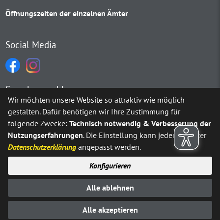
Öffnungszeiten der einzelnen Ämter
Social Media
Sprachauswahl
Wir möchten unsere Website so attraktiv wie möglich
gestalten. Dafür benötigen wir Ihre Zustimmung für
Möchten Sie von
Google Translate
bereitgestellte externe Inh
folgende Zwecke:
Technisch notwendig & Verbesserung der
Nutzungserfahrungen
. Die Einstellung kann jederzeit unter
Ja
Immer
Datenschutzerklärung
angepasst werden.
Konfigurieren
Sitemap
Impressum
Datenschutz
Alle ablehnen
Erklärung zur Barrierefreiheit
Kontakt
© Stadt Neuenrade 2025
Alle akzeptieren