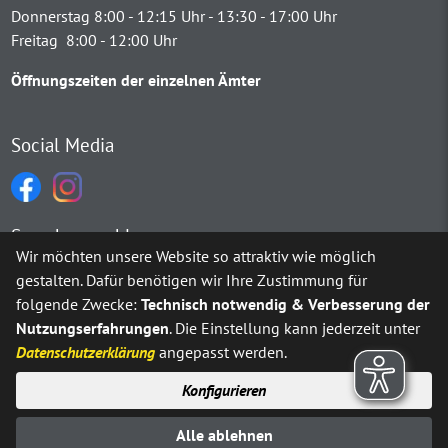
Donnerstag 8:00 - 12:15 Uhr - 13:30 - 17:00 Uhr
Freitag 8:00 - 12:00 Uhr
Öffnungszeiten der einzelnen Ämter
Social Media
Sprachauswahl
Wir möchten unsere Website so attraktiv wie möglich
gestalten. Dafür benötigen wir Ihre Zustimmung für
Möchten Sie von
Google Translate
bereitgestellte externe Inh
folgende Zwecke:
Technisch notwendig & Verbesserung der
Nutzungserfahrungen
. Die Einstellung kann jederzeit unter
Ja
Immer
Datenschutzerklärung
angepasst werden.
Konfigurieren
Sitemap
Impressum
Datenschutz
Alle ablehnen