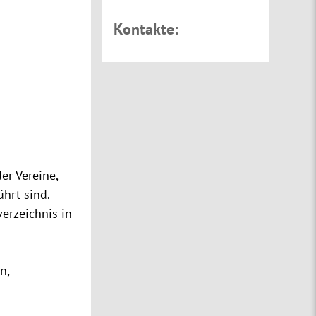
Kontakte:
er Vereine,
hrt sind.
verzeichnis
in
n,