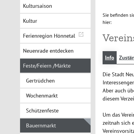
Kultursaison
Sie befinden si
Kultur
hier:
Verein
Ferienregion Hönnetal
Neuenrade entdecken
Info
Zustän
Feste/Feiern /Märkte
Die Stadt Neu
Gertrüdchen
Interessengem
Aber auch übe
Wochenmarkt
diesem Verzei
Schützenfeste
Um das Verein
zeitnah sich 
Bauernmarkt
Vereinsvorsit