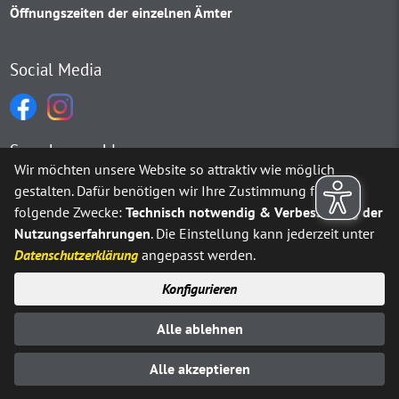
Öffnungszeiten der einzelnen Ämter
Social Media
Sprachauswahl
Wir möchten unsere Website so attraktiv wie möglich
gestalten. Dafür benötigen wir Ihre Zustimmung für
Möchten Sie von
Google Translate
bereitgestellte externe Inh
folgende Zwecke:
Technisch notwendig & Verbesserung der
Nutzungserfahrungen
. Die Einstellung kann jederzeit unter
Ja
Immer
Datenschutzerklärung
angepasst werden.
Konfigurieren
Sitemap
Impressum
Datenschutz
Alle ablehnen
Erklärung zur Barrierefreiheit
Kontakt
© Stadt Neuenrade 2025
Alle akzeptieren