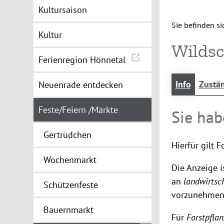
Kultursaison
Sie befinden sic
Kultur
Wilds
Ferienregion Hönnetal
Info
Zustän
Neuenrade entdecken
Feste/Feiern /Märkte
Sie hab
Gertrüdchen
Hierfür gilt 
Wochenmarkt
Die Anzeige i
an
landwirtsc
Schützenfeste
vorzunehmen
Bauernmarkt
Für
Forstpfla