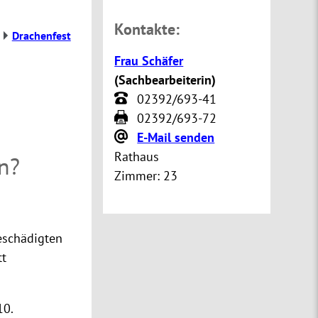
Kontakte:
Drachenfest
Frau Schäfer
(
Sachbearbeiterin
)
02392/693-41
02392/693-72
E-Mail senden
Rathaus
n?
Zimmer:
23
eschädigten
tt
10.