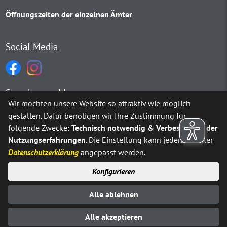
Öffnungszeiten der einzelnen Ämter
Social Media
Sprachauswahl
Wir möchten unsere Website so attraktiv wie möglich
gestalten. Dafür benötigen wir Ihre Zustimmung für
Möchten Sie von
Google Translate
bereitgestellte externe Inh
folgende Zwecke:
Technisch notwendig & Verbesserung der
Nutzungserfahrungen
. Die Einstellung kann jederzeit unter
Ja
Immer
Datenschutzerklärung
angepasst werden.
Konfigurieren
Sitemap
Impressum
Datenschutz
Alle ablehnen
Erklärung zur Barrierefreiheit
Kontakt
© Stadt Neuenrade 2025
Alle akzeptieren