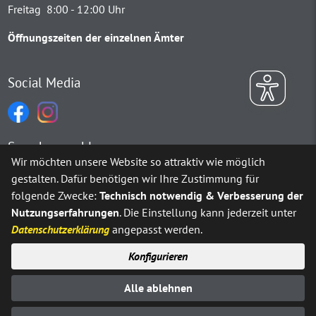
Freitag 8:00 - 12:00 Uhr
Öffnungszeiten der einzelnen Ämter
Social Media
Sprachauswahl
Wir möchten unsere Website so attraktiv wie möglich
gestalten. Dafür benötigen wir Ihre Zustimmung für
Möchten Sie von
Google Translate
bereitgestellte externe Inh
folgende Zwecke:
Technisch notwendig & Verbesserung der
Nutzungserfahrungen
. Die Einstellung kann jederzeit unter
Ja
Immer
Datenschutzerklärung
angepasst werden.
Konfigurieren
Sitemap
Impressum
Datenschutz
Alle ablehnen
Erklärung zur Barrierefreiheit
Kontakt