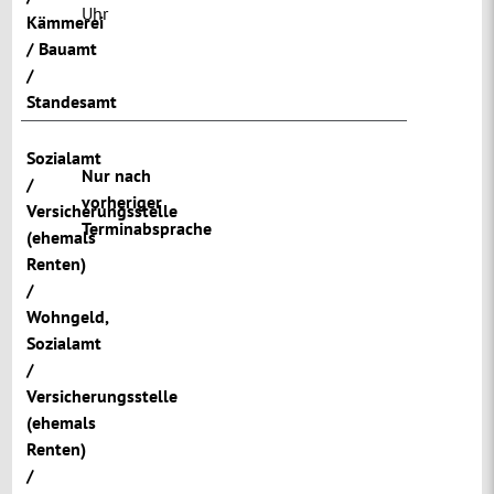
Uhr
Kämmerei
/ Bauamt
/
Standesamt
Sozialamt
Nur nach
/
vorheriger
Versicherungsstelle
Terminabsprache
(ehemals
Renten)
/
Wohngeld
,
Sozialamt
/
Versicherungsstelle
(ehemals
Renten)
/