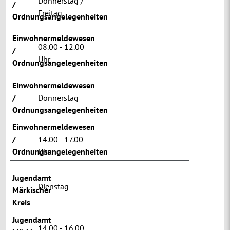
Donnerstag /
/
Freitag
Ordnungsangelegenheiten
Einwohnermeldewesen
08.00 - 12.00
/
Uhr
Ordnungsangelegenheiten
Einwohnermeldewesen
/
Donnerstag
Ordnungsangelegenheiten
Einwohnermeldewesen
/
14.00 - 17.00
Ordnungsangelegenheiten
Uhr
Jugendamt
Dienstag
Märkischer
Kreis
Jugendamt
14.00 - 16.00