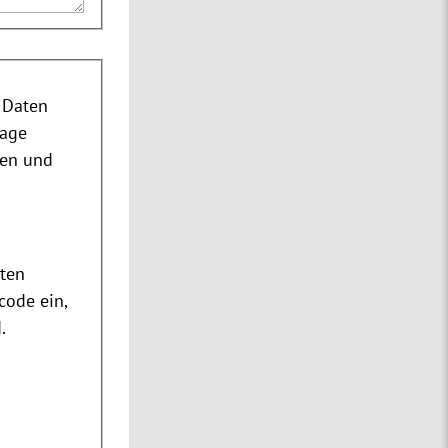
 Daten
rage
nen und
m
ten
code ein,
.