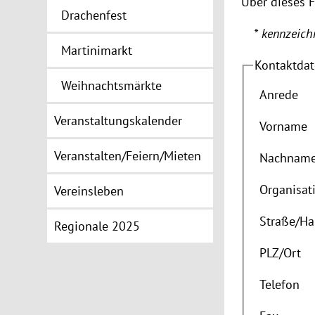
Über dieses 
Drachenfest
* kennzeichn
Martinimarkt
Kontaktda
Weihnachtsmärkte
Anrede
Veranstaltungskalender
Vorname
Veranstalten/Feiern/Mieten
Nachnam
Organisat
Vereinsleben
Straße
/
Ha
Regionale 2025
PLZ
/
Ort
Telefon