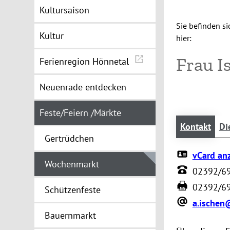
Kultursaison
Sie befinden si
Kultur
hier:
Frau I
Ferienregion Hönnetal
Neuenrade entdecken
Feste/Feiern /Märkte
Kontakt
Di
Gertrüdchen
vCard an
Wochenmarkt
02392/6
02392/6
Schützenfeste
a.ischen
Bauernmarkt