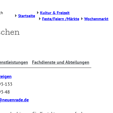
ch
Kultur & Freizeit
Startseite
Feste/Feiern /Märkte
Wochenmarkt
schen
enstleistungen
Fachdienste und Abteilungen
zeigen
93-133
93-48
@neuenrade.de