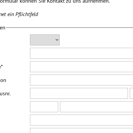
Formular können Sie Kontakt zu uns aufnehmen.
et ein Pflichtfeld
ten
e
*
ion
usnr.