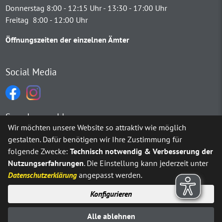
Donnerstag 8:00 - 12:15 Uhr - 13:30 - 17:00 Uhr
Freitag 8:00 - 12:00 Uhr
Öffnungszeiten der einzelnen Ämter
Social Media
Sprachauswahl
Wir möchten unsere Website so attraktiv wie möglich
gestalten. Dafür benötigen wir Ihre Zustimmung für
Möchten Sie von
Google Translate
bereitgestellte externe Inh
folgende Zwecke:
Technisch notwendig & Verbesserung der
Nutzungserfahrungen
. Die Einstellung kann jederzeit unter
Ja
Immer
Datenschutzerklärung
angepasst werden.
Konfigurieren
Sitemap
Impressum
Datenschutz
Alle ablehnen