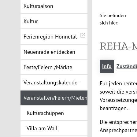
Kultursaison
Sie befinden
Kultur
sich hier:
Ferienregion Hönnetal
REHA-
Neuenrade entdecken
Info
Zuständ
Feste/Feiern /Märkte
Veranstaltungskalender
Für jeden rente
soweit die vers
Veranstalten/Feiern/Mieten
Voraussetzunge
beantragen.
Kulturschuppen
Die entspreche
Villa am Wall
Ansprechpartner