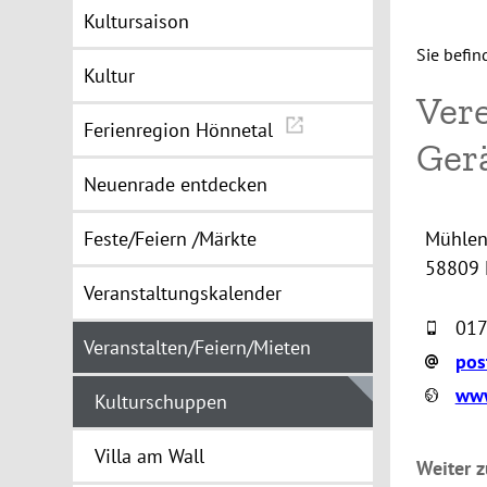
Kultursaison
Sie befin
Kultur
Ver
Ferienregion Hönnetal
Gerä
Neuenrade entdecken
Feste/Feiern /Märkte
Mühlen
58809 
Veranstaltungskalender
017
Veranstalten/Feiern/Mieten
pos
www
Kulturschuppen
Villa am Wall
Weiter z