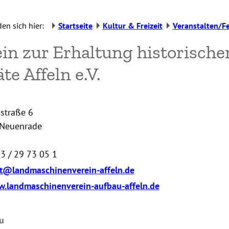
den sich hier:
Startseite
Kultur & Freizeit
Veranstalten/F
ein zur Erhaltung historisch
te Affeln e.V.
straße 6
Neuenrade
3 / 29 73 05 1
t@landmaschinenverein-affeln.de
.landmaschinenverein-aufbau-affeln.de
u