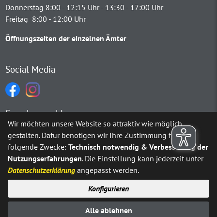
Donnerstag 8:00 - 12:15 Uhr - 13:30 - 17:00 Uhr
Freitag 8:00 - 12:00 Uhr
Öffnungszeiten der einzelnen Ämter
Social Media
Sprachauswahl
Wir möchten unsere Website so attraktiv wie möglich
gestalten. Dafür benötigen wir Ihre Zustimmung für
Möchten Sie von
Google Translate
bereitgestellte externe Inh
folgende Zwecke:
Technisch notwendig & Verbesserung der
Nutzungserfahrungen
. Die Einstellung kann jederzeit unter
Ja
Immer
Datenschutzerklärung
angepasst werden.
Konfigurieren
Sitemap
Impressum
Datenschutz
Alle ablehnen