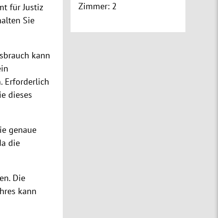
Zimmer:
2
 für Justiz
alten Sie
ssbrauch kann
ein
 Erforderlich
ie dieses
die genaue
a die
en. Die
ahres kann