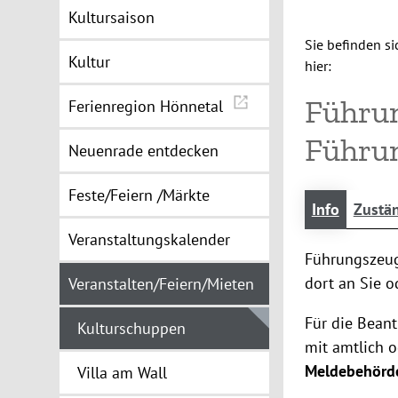
Kultursaison
Sie befinden si
Kultur
hier:
Führun
Ferienregion Hönnetal
Führu
Neuenrade entdecken
Feste/Feiern /Märkte
Info
Zustän
Veranstaltungskalender
Führungszeug
dort an Sie 
Veranstalten/Feiern/Mieten
Für die Bean
Kulturschuppen
mit amtlich o
Meldebehörd
Villa am Wall