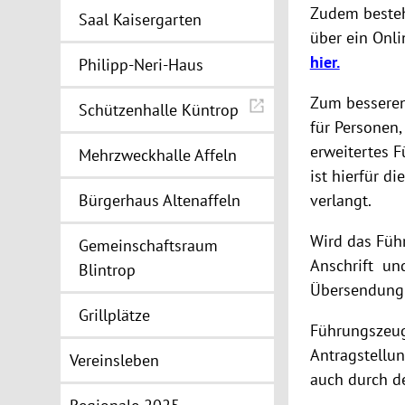
Zudem besteh
Saal Kaisergarten
über ein Onli
hier.
Philipp-Neri-Haus
Zum besseren
Schützenhalle Küntrop
für Personen,
erweitertes F
Mehrzweckhalle Affeln
ist hierfür di
Bürgerhaus Altenaffeln
verlangt.
Wird das Führ
Gemeinschaftsraum
Anschrift
und
Blintrop
Übersendung d
Grillplätze
Führungszeug
Antragstellun
Vereinsleben
auch durch de