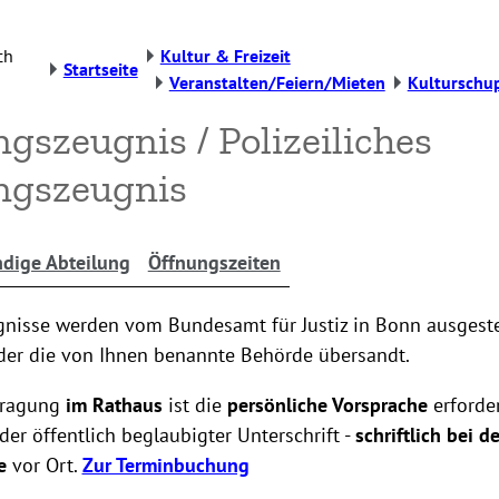
ch
Kultur & Freizeit
Startseite
Veranstalten/Feiern/Mieten
Kulturschu
gszeugnis / Polizeiliches
ngszeugnis
dige Abteilung
Öffnungszeiten
nisse werden vom Bundesamt für Justiz in Bonn ausgeste
oder die von Ihnen benannte Behörde übersandt.
tragung
im Rathaus
ist die
persönliche Vorsprache
erforde
der öffentlich beglaubigter Unterschrift -
schriftlich bei de
e
vor Ort.
Zur Terminbuchung