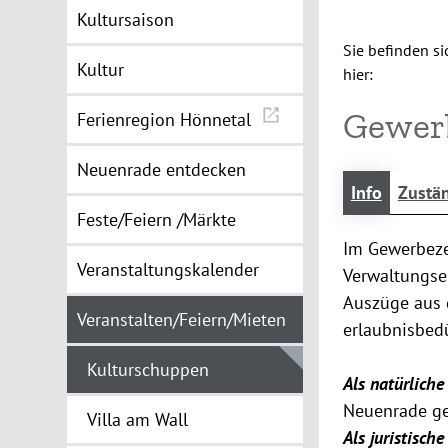
Kultursaison
Sie befinden si
Kultur
hier:
Gewerb
Ferienregion Hönnetal
Neuenrade entdecken
Info
Zustän
Feste/Feiern /Märkte
Im Gewerbeze
Veranstaltungskalender
Verwaltungse
Auszüge aus 
Veranstalten/Feiern/Mieten
erlaubnisbed
Kulturschuppen
Als natürliche
Neuenrade ge
Villa am Wall
Als juristisch