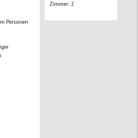
Zimmer:
2
hen Personen
iger
s