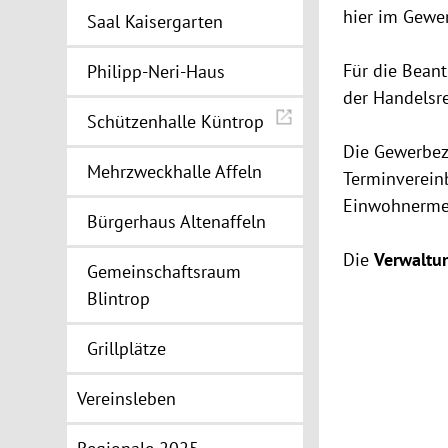
hier im Gewer
Saal Kaisergarten
Für die Beant
Philipp-Neri-Haus
der Handelsr
Schützenhalle Küntrop
Die Gewerbeze
Mehrzweckhalle Affeln
Terminverein
Einwohnerme
Bürgerhaus Altenaffeln
Die
Verwaltu
Gemeinschaftsraum
Blintrop
Grillplätze
Vereinsleben