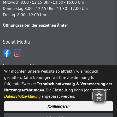
Mittwoch 8:00 - 12:15 Uhr - 13:30 - 16:00 Uhr
Donnerstag 8:00 - 12:15 Uhr - 13:30 - 17:00 Uhr
Freitag 8:00 - 12:00 Uhr
Öffnungszeiten der einzelnen Ämter
Social Media
Sprachauswahl
Wir möchten unsere Website so attraktiv wie möglich
gestalten. Dafür benötigen wir Ihre Zustimmung für
Möchten Sie von
Google Translate
bereitgestellte externe Inh
folgende Zwecke:
Technisch notwendig & Verbesserung der
Nutzungserfahrungen
. Die Einstellung kann jederzeit unter
Ja
Immer
Datenschutzerklärung
angepasst werden.
Konfigurieren
Sitemap
Impressum
Datenschutz