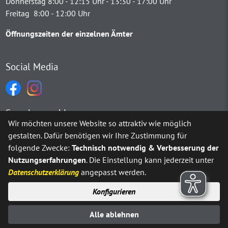
Donnerstag 8:00 - 12:15 Uhr - 13:30 - 17:00 Uhr
Freitag 8:00 - 12:00 Uhr
Öffnungszeiten der einzelnen Ämter
Social Media
Sprachauswahl
Wir möchten unsere Website so attraktiv wie möglich
gestalten. Dafür benötigen wir Ihre Zustimmung für
Möchten Sie von
Google Translate
bereitgestellte externe Inh
folgende Zwecke:
Technisch notwendig & Verbesserung der
Nutzungserfahrungen
. Die Einstellung kann jederzeit unter
Ja
Immer
Datenschutzerklärung
angepasst werden.
Konfigurieren
Sitemap
Impressum
Datenschutz
Alle ablehnen
Erklärung zur Barrierefreiheit
Kontakt