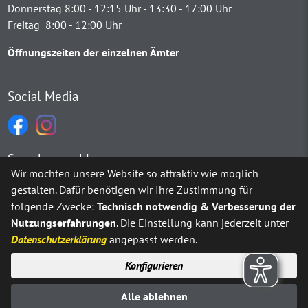
Donnerstag 8:00 - 12:15 Uhr - 13:30 - 17:00 Uhr
Freitag 8:00 - 12:00 Uhr
Öffnungszeiten der einzelnen Ämter
Social Media
Sprachauswahl
Wir möchten unsere Website so attraktiv wie möglich
gestalten. Dafür benötigen wir Ihre Zustimmung für
Möchten Sie von
Google Translate
bereitgestellte externe Inh
folgende Zwecke:
Technisch notwendig & Verbesserung der
Nutzungserfahrungen
. Die Einstellung kann jederzeit unter
Ja
Immer
Datenschutzerklärung
angepasst werden.
Konfigurieren
Sitemap
Impressum
Datenschutz
Alle ablehnen