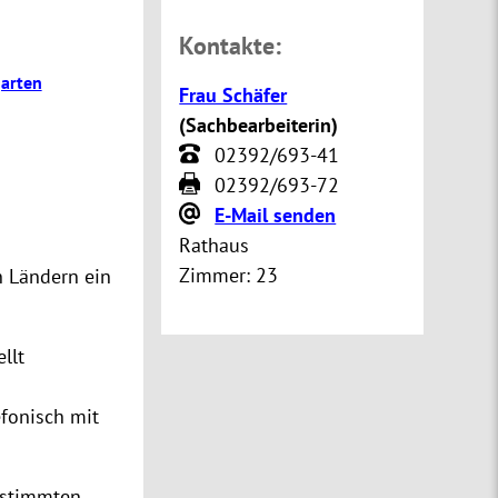
Kontakte:
garten
Frau Schäfer
(
Sachbearbeiterin
)
02392/693-41
02392/693-72
E-Mail senden
Rathaus
Zimmer:
23
n Ländern ein
llt
efonisch mit
estimmten