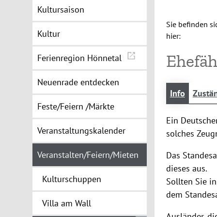
Kultursaison
Sie befinden si
Kultur
hier:
Ehefäh
Ferienregion Hönnetal
Neuenrade entdecken
Info
Zustän
Feste/Feiern /Märkte
Ein Deutscher
Veranstaltungskalender
solches Zeugn
Veranstalten/Feiern/Mieten
Das Standesa
dieses aus.
Kulturschuppen
Sollten Sie i
dem Standesa
Villa am Wall
Ausländer, d