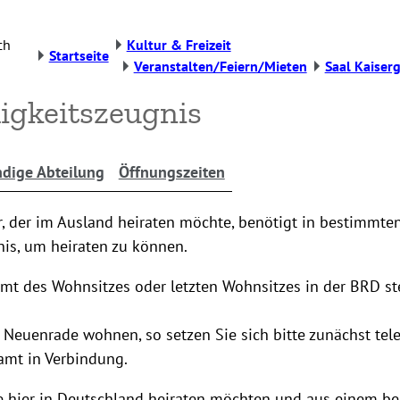
ch
Kultur & Freizeit
Startseite
Veranstalten/Feiern/Mieten
Saal Kaiser
igkeitszeugnis
dige Abteilung
Öffnungszeiten
, der im Ausland heiraten möchte, benötigt in bestimmte
is, um heiraten zu können.
mt des Wohnsitzes oder letzten Wohnsitzes in der BRD ste
n Neuenrade wohnen, so setzen Sie sich bitte zunächst tel
mt in Verbindung.
ie hier in Deutschland heiraten möchten und aus einem b