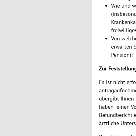
Wie und w
(insbesond
Krankenkas
freiwillige
Von welche
erwarten 
Pension)?
Zur Feststellun
Es ist nicht erf
antragaufnehme
übergibt Ihnen 
haben- einen Vo
Befundbericht e
ärztliche Unter