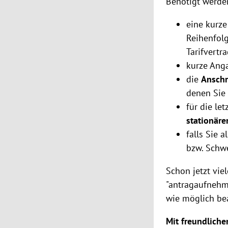
Benötigt werde
eine kurz
Reihenfolg
Tarifvertr
kurze Ang
die
Anschr
denen Sie 
für die le
stationär
falls Sie a
bzw. Schw
Schon jetzt vie
"antragaufnehme
wie möglich be
Mit freundlich