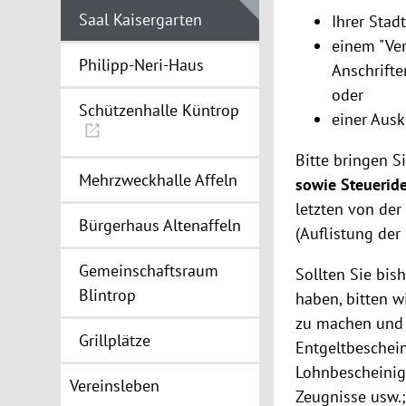
Saal Kaisergarten
Ihrer Sta
einem "Ver
Philipp-Neri-Haus
Anschrifte
oder
Schützenhalle Küntrop
einer Ausk
Bitte bringen S
Mehrzweckhalle Affeln
sowie Steuerid
letzten von de
Bürgerhaus Altenaffeln
(Auflistung der
Gemeinschaftsraum
Sollten Sie bis
Blintrop
haben, bitten w
zu machen und 
Grillplätze
Entgeltbeschei
Lohnbescheinig
Vereinsleben
Zeugnisse usw.