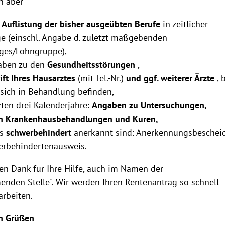
n aber
e
Auflistung der bisher ausgeübten Berufe
in zeitlicher
e (einschl. Angabe d. zuletzt maßgebenden
ages/Lohngruppe),
aben zu den
Gesundheitsstörungen
,
ift Ihres Hausarztes
(mit Tel.-Nr.)
und ggf. weiterer Ärzte
, 
sich in Behandlung befinden,
tzten drei Kalenderjahre:
Angaben zu Untersuchungen,
en Krankenhausbehandlungen und Kuren,
ls
schwerbehindert
anerkannt sind: Anerkennungsbeschei
erbehindertenausweis.
len Dank für Ihre Hilfe, auch im Namen der
nden Stelle". Wir werden Ihren Rentenantrag so schnell
arbeiten.
en Grüßen