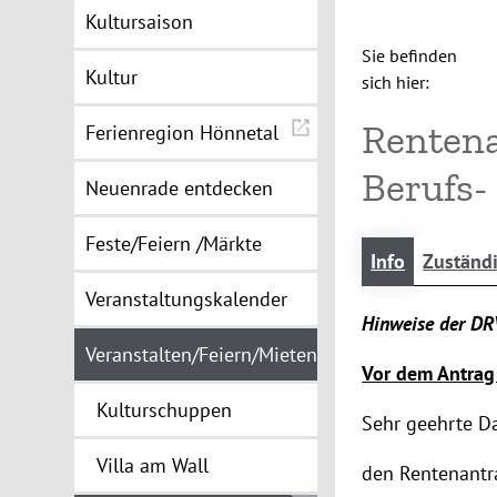
Kultursaison
Sie befinden
Kultur
sich hier:
Rentena
Ferienregion Hönnetal
Berufs-
Neuenrade entdecken
Feste/Feiern /Märkte
Info
Zuständ
Veranstaltungskalender
Hinweise der DR
Veranstalten/Feiern/Mieten
Vor dem Antrag
Kulturschuppen
Sehr geehrte Da
Villa am Wall
den Rentenantra