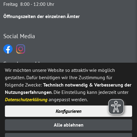
Freitag 8:00 - 12:00 Uhr
Öffnungszeiten der einzelnen Ämter
Social Media
Sprachauswahl
Wir möchten unsere Website so attraktiv wie möglich
gestalten. Dafür benötigen wir Ihre Zustimmung für
Möchten Sie von
Google Translate
bereitgestellte externe Inh
folgende Zwecke:
Technisch notwendig & Verbesserung der
Nutzungserfahrungen
. Die Einstellung kann jederzeit unter
Ja
Immer
Datenschutzerklärung
angepasst werden.
Konfigurieren
Sitemap
Impressum
Datenschutz
Alle ablehnen
Erklärung zur Barrierefreiheit
Kontakt