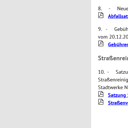
8. - Neue A
Abfallsa
9. - Gebühre
vom 20.12.2
Gebühren
Straßenrei
10. - Satzun
Straßenreini
Stadtwerke 
Satzung 
Straßenv