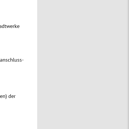
adtwerke
anschluss-
en) der