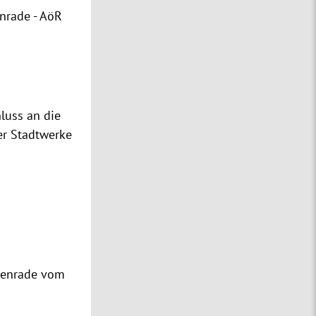
nrade - AöR
luss an die
er Stadtwerke
uenrade vom