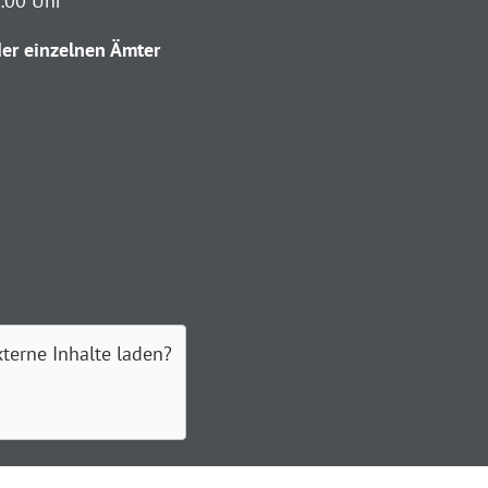
2:00 Uhr
er einzelnen Ämter
xterne Inhalte laden?