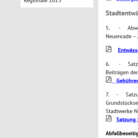
Regionale 2025
Stadtentw
5. - Abwass
Neuenrade –
Entwäss
6. - Satzun
Beiträgen de
Gebührens
7. - Satzung
Grundstückse
Stadtwerke N
Satzung 
Abfallbeseit