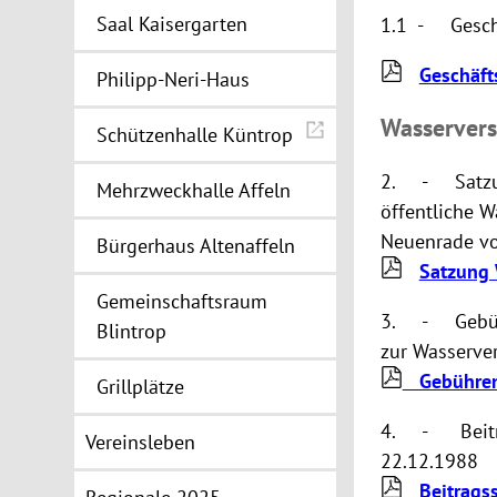
Saal Kaisergarten
1.1 - Geschä
Geschäft
Philipp-Neri-Haus
Wasserver
Schützenhalle Küntrop
2. - Satzung
Mehrzweckhalle Affeln
öffentliche 
Neuenrade v
Bürgerhaus Altenaffeln
Satzung
Gemeinschaftsraum
3. - Gebühr
Blintrop
zur Wasserve
Gebühren
Grillplätze
4. - Beitra
Vereinsleben
22.12.1988
Beitrags