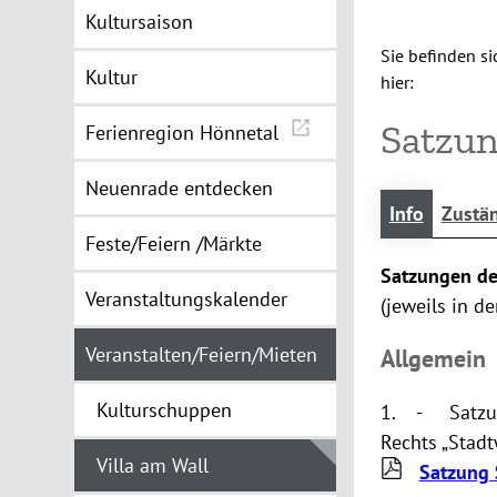
Kultursaison
Sie befinden si
Kultur
hier:
Satzun
Ferienregion Hönnetal
Neuenrade entdecken
Info
Zustän
Feste/Feiern /Märkte
Satzungen der
Veranstaltungskalender
(jeweils in d
Veranstalten/Feiern/Mieten
Allgemein
Kulturschuppen
1. - Satzung
Rechts „Stad
Villa am Wall
Satzung 