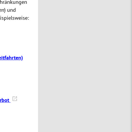
schränkungen
en
) und
ispielsweise:
itfahrten)
erbot