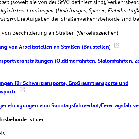
ngen
(soweit sie von der StVO definiert sind), Verkehrsbe
digkeitsbeschränkungen
, (
Umleitungen, Sperren, Einbahnstraß
nlagen
. Die Aufgaben der Straßenverkehrsbehörde sind be
von Beschilderung an Straßen (Verkehrszeichen)
g von Arbeitsstellen an Straßen (Baustellen)
rsportveranstaltungen (Oldtimerfahrten, Slalomfahrten, Ze
ngen für Schwertransporte, Großraumtransporte und
nsporte
enehmigungen vom Sonntagsfahrverbot/Feiertagsfahrv
hrsbehörde ist der
is