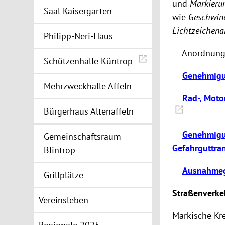
und
Markieru
Saal Kaisergarten
wie
Geschwin
Lichtzeichena
Philipp-Neri-Haus
 Anordnung 
Schützenhalle Küntrop

Genehmigun
Mehrzweckhalle Affeln

Rad-, Moto
Bürgerhaus Altenaffeln

Genehmigu
Gemeinschaftsraum
Gefahrguttra
Blintrop

Ausnahmeg
Grillplätze
Straßenverke
Vereinsleben
Märkische Kre