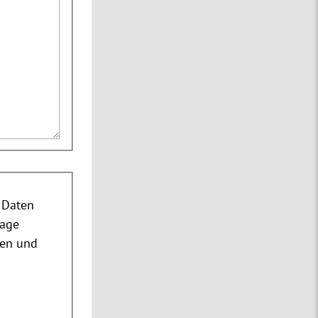
 Daten
rage
nen und
m