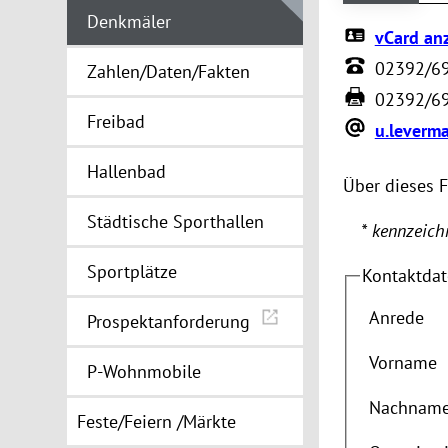
Denkmäler
vCard an
02392/6
Zahlen/Daten/Fakten
02392/6
Freibad
u.leverm
Hallenbad
Über dieses 
Städtische Sporthallen
* kennzeichn
Sportplätze
Kontaktda
Anrede
Prospektanforderung
Vorname
P-Wohnmobile
Nachnam
Feste/Feiern /Märkte