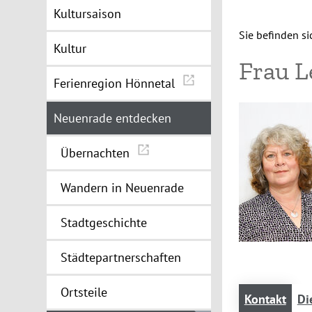
Kultursaison
Sie befinden sic
Kultur
Frau 
Ferienregion Hönnetal
Neuenrade entdecken
Übernachten
Wandern in Neuenrade
Stadtgeschichte
Städtepartnerschaften
Ortsteile
Kontakt
Di