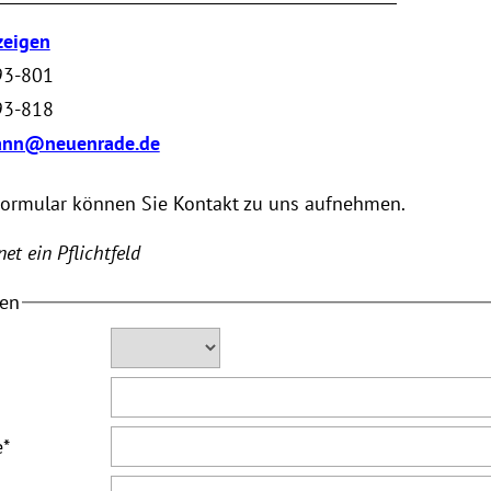
zeigen
93-801
93-818
ann@neuenrade.de
Formular können Sie Kontakt zu uns aufnehmen.
et ein Pflichtfeld
ten
e
*