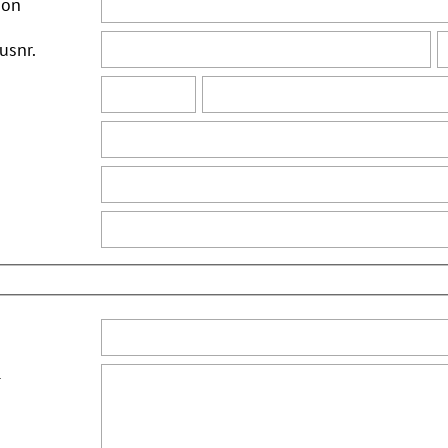
ion
usnr.
*