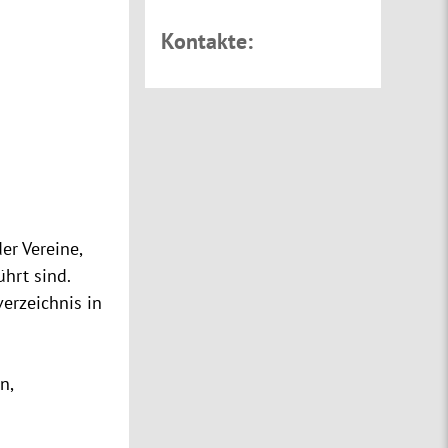
Kontakte:
er Vereine,
hrt sind.
verzeichnis
in
n,