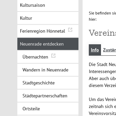
Kultursaison
Sie befinden si
Kultur
hier:
Verein
Ferienregion Hönnetal
Neuenrade entdecken
Info
Zustän
Übernachten
Die Stadt Neu
Wandern in Neuenrade
Interessengem
Aber auch übe
Stadtgeschichte
diesem Verzei
Städtepartnerschaften
Um das Verein
zeitnah sich 
Ortsteile
Vereinsvorsit