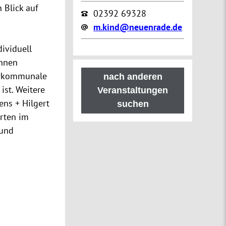
 Blick auf
02392 69328
m.kind@neuenrade.de
dividuell
önnen
terkommunale
nach anderen
ist. Weitere
Veranstaltungen
ens + Hilgert
suchen
rten im
 und