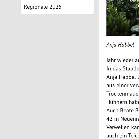
Regionale 2025
Anja Habbel
Jahr wieder a
In das Staud
Anja Habbel u
aus einer ver
Trockenmauer
Hühnern haben
Auch Beate Be
42 in Neuenra
Verweilen kan
auch ein Teic