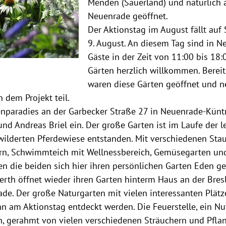
Menden (Sauerland) und natürlich 
Neuenrade geöffnet.
Der Aktionstag im August fällt auf
9. August. An diesem Tag sind in 
Gäste in der Zeit von 11:00 bis 18:
Gärten herzlich willkommen. Bereit
waren diese Gärten geöffnet und 
n dem Projekt teil.
enparadies an der Garbecker Straße 27 in Neuenrade-Künt
nd Andreas Briel ein. Der große Garten ist im Laufe der le
wilderten Pferdewiese entstanden. Mit verschiedenen Sta
n, Schwimmteich mit Wellnessbereich, Gemüsegarten un
 die beiden sich hier ihren persönlichen Garten Eden ge
rth öffnet wieder ihren Garten hinterm Haus an der Bres
de. Der große Naturgarten mit vielen interessanten Plät
n am Aktionstag entdeckt werden. Die Feuerstelle, ein N
h, gerahmt von vielen verschiedenen Sträuchern und Pflan