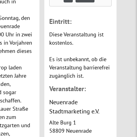
auch in
 Sonntag, den
Eintritt:
Neuenrade
00 Uhr in zwei
Diese Veranstaltung ist
s in Vorjahren
kostenlos.
nehmen dieses
Es ist unbekannt, ob die
rop laden
Veranstaltung barrierefrei
tzten Jahre
zugänglich ist.
uden,
Veranstalter:
d sogar
schaffen.
Neuenrade
lauer Straße
Stadtmarketing e.V.
zen zum
Alte Burg 1
utzgarten und
58809 Neuenrade
zen,