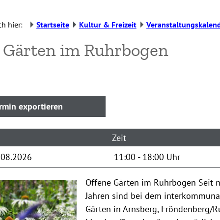
h hier:
Startseite
Kultur & Freizeit
Veranstaltungskalen
 Gärten im Ruhrbogen
.08.2026
11:00
-
18:00
Uhr
Offene Gärten im Ruhrbogen
Seit 
Jahren sind bei dem interkommunal
Gärten in Arnsberg, Fröndenberg/R