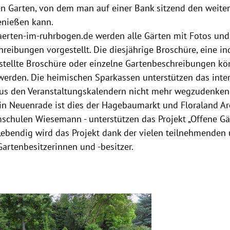
n Garten, von dem man auf einer Bank sitzend den weiten
nießen kann.
erten-im-ruhrbogen.de werden alle Gärten mit Fotos und
reibungen vorgestellt. Die diesjährige Broschüre, eine in
ellte Broschüre oder einzelne Gartenbeschreibungen k
werden. Die heimischen Sparkassen unterstützen das in
aus den Veranstaltungskalendern nicht mehr wegzudenken 
in Neuenrade ist dies der Hagebaumarkt und Floraland Ar
schulen Wiesemann - unterstützen das Projekt „Offene Gä
Lebendig wird das Projekt dank der vielen teilnehmenden
artenbesitzerinnen und -besitzer.