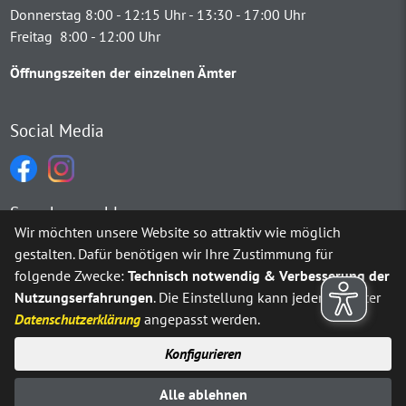
Donnerstag 8:00 - 12:15 Uhr - 13:30 - 17:00 Uhr
Freitag 8:00 - 12:00 Uhr
Öffnungszeiten der einzelnen Ämter
Social Media
Sprachauswahl
Wir möchten unsere Website so attraktiv wie möglich
gestalten. Dafür benötigen wir Ihre Zustimmung für
Möchten Sie von
Google Translate
bereitgestellte externe Inh
folgende Zwecke:
Technisch notwendig & Verbesserung der
Nutzungserfahrungen
. Die Einstellung kann jederzeit unter
Ja
Immer
Datenschutzerklärung
angepasst werden.
Konfigurieren
Sitemap
Impressum
Datenschutz
Alle ablehnen