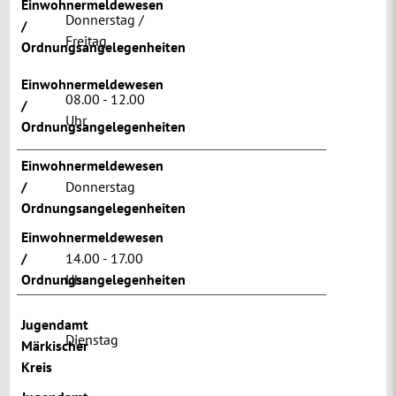
Einwohnermeldewesen
Donnerstag /
/
Freitag
Ordnungsangelegenheiten
Einwohnermeldewesen
08.00 - 12.00
/
Uhr
Ordnungsangelegenheiten
Einwohnermeldewesen
/
Donnerstag
Ordnungsangelegenheiten
Einwohnermeldewesen
/
14.00 - 17.00
Ordnungsangelegenheiten
Uhr
Jugendamt
Dienstag
Märkischer
Kreis