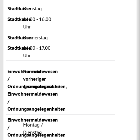
Stadtkasse
Dienstag
Stadtkasse
14.00 - 16.00
Uhr
Stadtkasse
Donnerstag
Stadtkasse
14.00 - 17.00
Uhr
Einwohnermeldewesen
Nur nach
/
vorheriger
Ordnungsangelegenheiten
Terminabsprache
,
Einwohnermeldewesen
/
Ordnungsangelegenheiten
Einwohnermeldewesen
Montag /
/
Dienstag
Ordnungsangelegenheiten