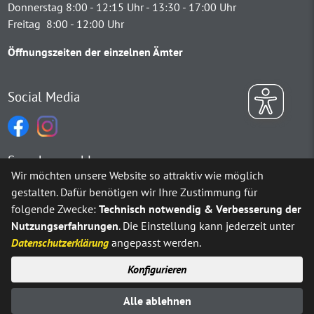
Donnerstag 8:00 - 12:15 Uhr - 13:30 - 17:00 Uhr
Freitag 8:00 - 12:00 Uhr
Öffnungszeiten der einzelnen Ämter
Social Media
Sprachauswahl
Wir möchten unsere Website so attraktiv wie möglich
gestalten. Dafür benötigen wir Ihre Zustimmung für
Möchten Sie von
Google Translate
bereitgestellte externe Inh
folgende Zwecke:
Technisch notwendig & Verbesserung der
Nutzungserfahrungen
. Die Einstellung kann jederzeit unter
Ja
Immer
Datenschutzerklärung
angepasst werden.
Konfigurieren
Sitemap
Impressum
Datenschutz
Alle ablehnen