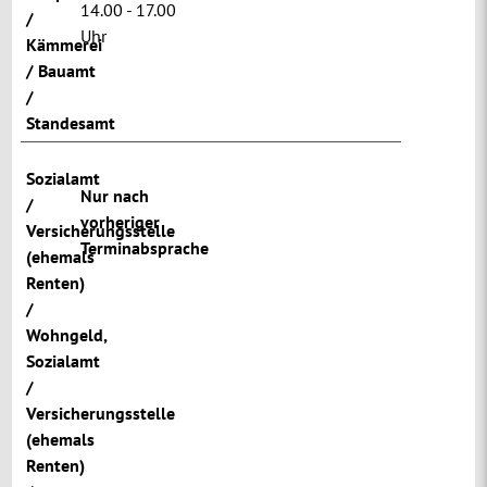
14.00 - 17.00
/
Uhr
Kämmerei
/ Bauamt
/
Standesamt
Sozialamt
Nur nach
/
vorheriger
Versicherungsstelle
Terminabsprache
(ehemals
Renten)
/
Wohngeld
,
Sozialamt
/
Versicherungsstelle
(ehemals
Renten)