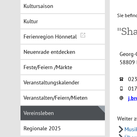
Kultursaison
Sie befin
Kultur
"Sh
Ferienregion Hönnetal
Neuenrade entdecken
Georg-
58809 
Feste/Feiern /Märkte
023
Veranstaltungskalender
017
Veranstalten/Feiern/Mieten
j.b
Vereinsleben
Weiter z
Regionale 2025
Musi