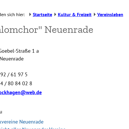
den sich hier:
Startseite
Kultur & Freizeit
Vereinsleben
alomchor" Neuenrade
Goebel-Straße 1 a
Neuenrade
92 / 61 97 5
4 / 80 84 02 8
rockhagen@web.de
u
kvereine Neuenrade