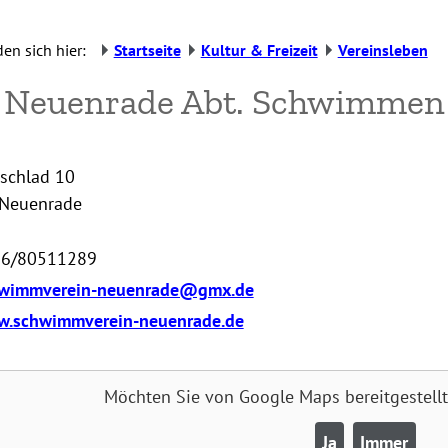
den sich hier:
Startseite
Kultur & Freizeit
Vereinsleben
 Neuenrade Abt. Schwimmen
chlad 10
Neuenrade
6/80511289
wimmverein-neuenrade@gmx.de
.schwimmverein-neuenrade.de
Möchten Sie von
Google Maps
bereitgestell
Ja
Immer