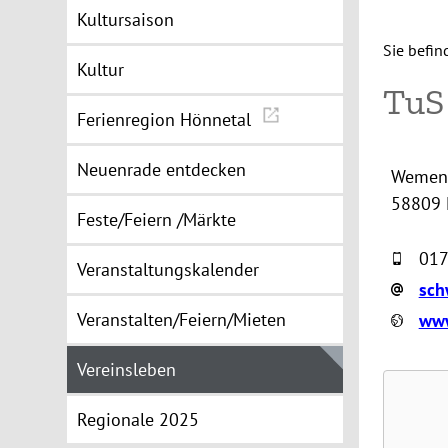
Kultursaison
Sie befin
Kultur
TuS
Ferienregion Hönnetal
Neuenrade entdecken
Wemens
58809 
Feste/Feiern /Märkte
017
Veranstaltungskalender
sch
Veranstalten/Feiern/Mieten
www
Vereinsleben
Regionale 2025