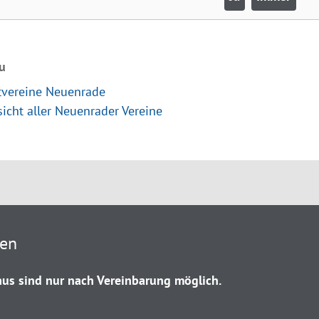
u
tvereine Neuenrade
icht aller Neuenrader Vereine
ten
us sind nur nach Vereinbarung möglich.