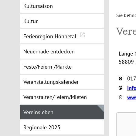
Kultursaison
Sie befin
Kultur
Vere
Ferienregion Hönnetal
Neuenrade entdecken
Lange 
58809 
Feste/Feiern /Märkte
017
Veranstaltungskalender
inf
Veranstalten/Feiern/Mieten
www
Vereinsleben
Regionale 2025