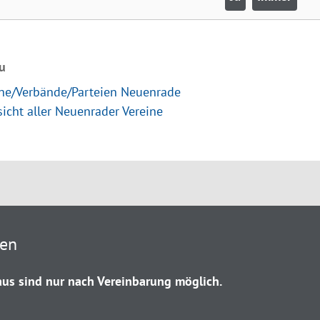
u
ine/Verbände/Parteien Neuenrade
icht aller Neuenrader Vereine
ten
us sind nur nach Vereinbarung möglich.