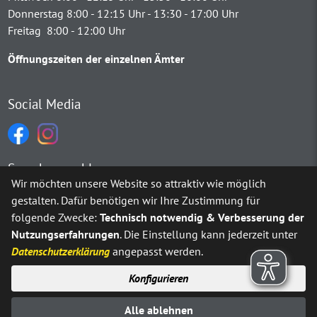
Donnerstag 8:00 - 12:15 Uhr - 13:30 - 17:00 Uhr
Freitag 8:00 - 12:00 Uhr
Öffnungszeiten der einzelnen Ämter
Social Media
Sprachauswahl
Wir möchten unsere Website so attraktiv wie möglich
gestalten. Dafür benötigen wir Ihre Zustimmung für
Möchten Sie von
Google Translate
bereitgestellte externe Inh
folgende Zwecke:
Technisch notwendig & Verbesserung der
Nutzungserfahrungen
. Die Einstellung kann jederzeit unter
Ja
Immer
Datenschutzerklärung
angepasst werden.
Konfigurieren
Sitemap
Impressum
Datenschutz
Alle ablehnen