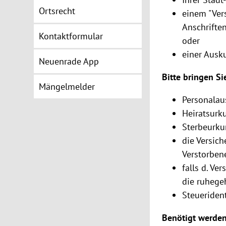
Ortsrecht
einem "Ver
Anschrifte
Kontaktformular
oder
einer Ausk
Neuenrade App
Bitte bringen Si
Mängelmelder
Personalau
Heiratsurk
Sterbeurku
die Versic
Verstorben
falls d. Ve
die ruhegeh
Steuerident
Benötigt werde