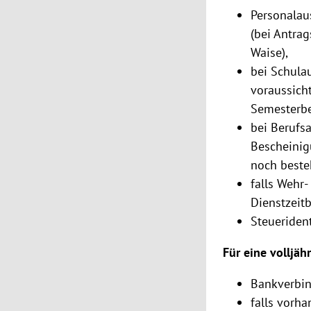
Personalau
(bei Antrag
Waise),
bei Schula
voraussich
Semesterbe
bei Berufs
Bescheinig
noch beste
falls Wehr-
Dienstzeit
Steueriden
Für eine volljä
Bankverbin
falls vorh