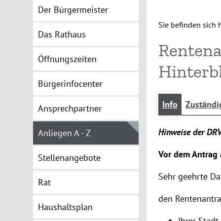
Der Bürgermeister
Sie befinden sich h
Das Rathaus
Rentena
Öffnungszeiten
Hinterb
Bürgerinfocenter
Info
Zuständi
Ansprechpartner
Hinweise der DRV
Anliegen A - Z
Vor dem Antrag 
Stellenangebote
Sehr geehrte Da
Rat
den Rentenantra
Haushaltsplan
Ihrer Stad