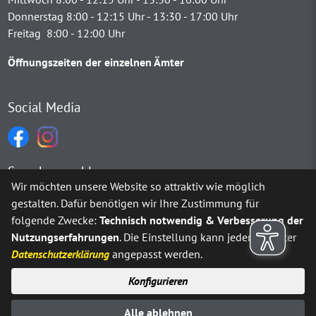
Donnerstag 8:00 - 12:15 Uhr - 13:30 - 17:00 Uhr
Freitag 8:00 - 12:00 Uhr
Öffnungszeiten der einzelnen Ämter
Social Media
Sprachauswahl
Wir möchten unsere Website so attraktiv wie möglich
gestalten. Dafür benötigen wir Ihre Zustimmung für
Möchten Sie von
Google Translate
bereitgestellte externe Inh
folgende Zwecke:
Technisch notwendig & Verbesserung der
Nutzungserfahrungen
. Die Einstellung kann jederzeit unter
Ja
Immer
Datenschutzerklärung
angepasst werden.
Konfigurieren
Sitemap
Impressum
Datenschutz
Alle ablehnen