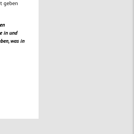
et geben
den
e in und
ben, was in