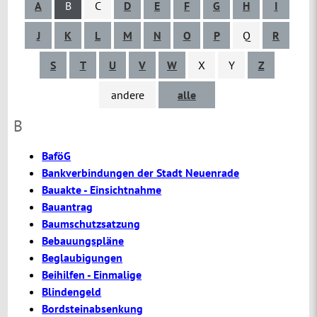
A
B
C
D
E
F
G
H
I
J
K
L
M
N
O
P
Q
R
S
T
U
V
W
X
Y
Z
andere
alle
B
BaföG
Bankverbindungen der Stadt Neuenrade
Bauakte - Einsichtnahme
Bauantrag
Baumschutzsatzung
Bebauungspläne
Beglaubigungen
Beihilfen - Einmalige
Blindengeld
Bordsteinabsenkung