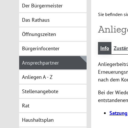
Der Bürgermeister
Sie befinden sic
Das Rathaus
Anlieg
Öffnungszeiten
Info
Zustän
Bürgerinfocenter
Ansprechpartner
Anliegerbeit
Erneuerungsm
Anliegen A - Z
nach dem Ko
Stellenangebote
Bei der Wiede
entstandenen 
Rat
Satzung
Haushaltsplan