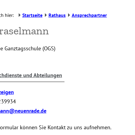
h hier:
Startseite
Rathaus
Ansprechpartner
Braselmann
ne Ganztagsschule (OGS)
chdienste und Abteilungen
zeigen
239934
mann@neuenrade.de
Formular können Sie Kontakt zu uns aufnehmen.