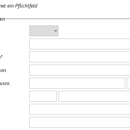
et ein Pflichtfeld
ten
e
*
ion
usnr.