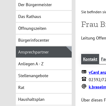
Der Bürgermeister
Sie befinden sic
Das Rathaus
Frau 
Öffnungszeiten
Leitung Offe
Bürgerinfocenter
Ansprechpartner
Kontakt
Fa
Anliegen A - Z
vCard an
Stellenangebote
02392/7
k.brasel
Rat
Haushaltsplan
Über dieses 