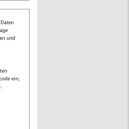
 Daten
rage
nen und
m
ten
code ein,
.