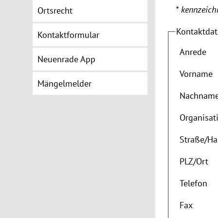
* kennzeichn
Ortsrecht
Kontaktda
Kontaktformular
Anrede
Neuenrade App
Vorname
Mängelmelder
Nachnam
Organisat
Straße
/
Ha
PLZ
/
Ort
Telefon
Fax