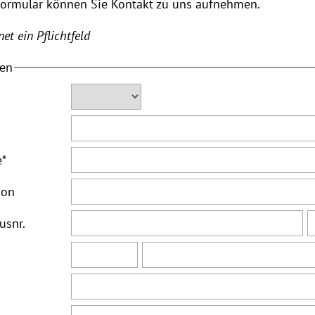
Formular können Sie Kontakt zu uns aufnehmen.
et ein Pflichtfeld
ten
e
*
ion
usnr.