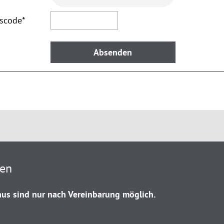
tscode
*
ten
us sind nur nach Vereinbarung möglich.