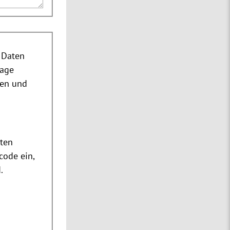
 Daten
rage
nen und
m
ten
code ein,
.