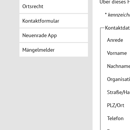
Über dieses 
Ortsrecht
* kennzeichn
Kontaktformular
Kontaktda
Neuenrade App
Anrede
Mängelmelder
Vorname
Nachnam
Organisat
Straße
/
Ha
PLZ
/
Ort
Telefon