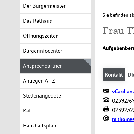
Der Bürgermeister
Sie befinden sic
Das Rathaus
Frau 
Öffnungszeiten
Aufgabenbere
Bürgerinfocenter
Ansprechpartner
Kontakt
Di
Anliegen A - Z
vCard an
Stellenangebote
02392/6
02392/6
Rat
m.thome
Haushaltsplan