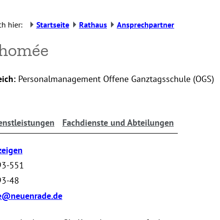
h hier:
Startseite
Rathaus
Ansprechpartner
Thomée
ich:
Personalmanagement Offene Ganztagsschule (OGS)
enstleistungen
Fachdienste und Abteilungen
zeigen
93-551
93-48
e@neuenrade.de