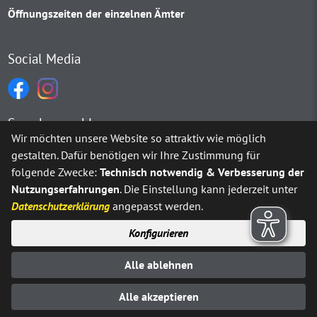
Öffnungszeiten der einzelnen Ämter
Social Media
Sprachauswahl
Wir möchten unsere Website so attraktiv wie möglich
gestalten. Dafür benötigen wir Ihre Zustimmung für
Möchten Sie von
Google Translate
bereitgestellte externe Inh
folgende Zwecke:
Technisch notwendig & Verbesserung der
Nutzungserfahrungen
. Die Einstellung kann jederzeit unter
Ja
Immer
Datenschutzerklärung
angepasst werden.
Konfigurieren
Sitemap
Impressum
Datenschutz
Alle ablehnen
Erklärung zur Barrierefreiheit
Kontakt
© Stadt Neuenrade 2025
Alle akzeptieren