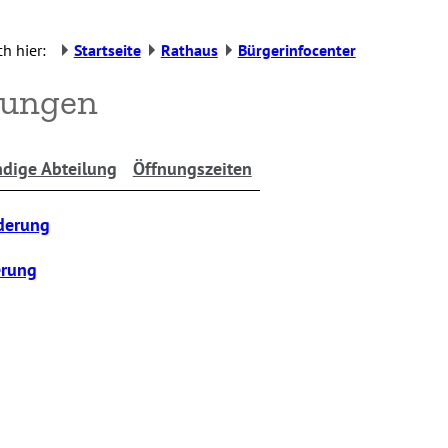
h hier:
Startseite
Rathaus
Bürgerinfocenter
rungen
dige Abteilung
Öffnungszeiten
derung
erung