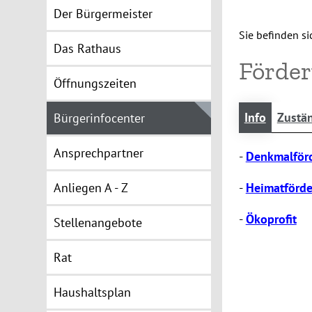
Der Bürgermeister
Sie befinden sic
Das Rathaus
Förde
Öffnungszeiten
Info
Zustän
Bürgerinfocenter
Ansprechpartner
-
Denkmalför
Anliegen A - Z
-
Heimatförd
-
Ökoprofit
Stellenangebote
Rat
Haushaltsplan