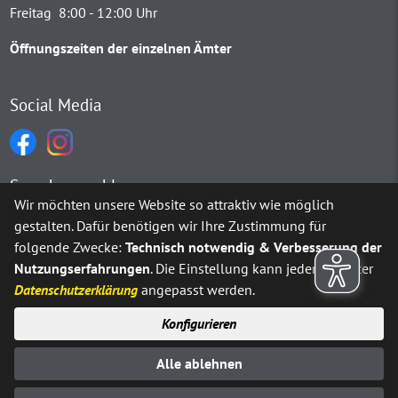
Freitag 8:00 - 12:00 Uhr
Öffnungszeiten der einzelnen Ämter
Social Media
Sprachauswahl
Wir möchten unsere Website so attraktiv wie möglich
gestalten. Dafür benötigen wir Ihre Zustimmung für
Möchten Sie von
Google Translate
bereitgestellte externe Inh
folgende Zwecke:
Technisch notwendig & Verbesserung der
Nutzungserfahrungen
. Die Einstellung kann jederzeit unter
Ja
Immer
Datenschutzerklärung
angepasst werden.
Konfigurieren
Sitemap
Impressum
Datenschutz
Alle ablehnen
Erklärung zur Barrierefreiheit
Kontakt